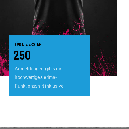
FÜR DIE ERSTEN
2
5
0
Anmeldungen gibts ein
hochwertiges erima-
Funktionsshirt inklusive!