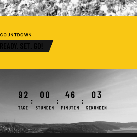
COUNTDOWN
READY. SET. GO!
9
2
0
0
4
6
0
2
:
:
:
TAGE
STUNDEN
MINUTEN
SEKUNDEN